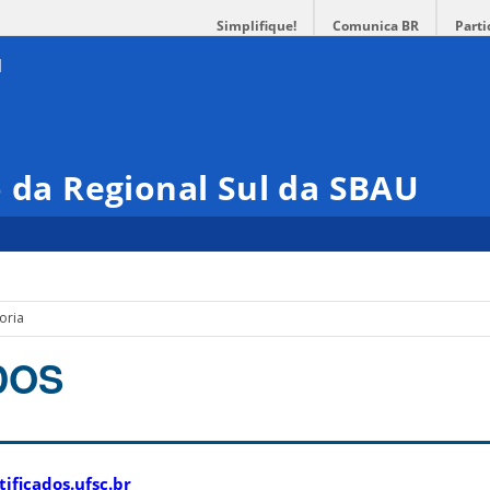
Simplifique!
Comunica BR
Parti
o da Regional Sul da SBAU
oria
DOS
tificados.ufsc.br