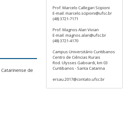
Prof. Marcelo Callegari Scipioni
E-mail: marcelo.scipioni@ufsc.br
(48) 3721-7171
Prof. Magnos Alan Vivian
E-mail: magnos.alan@ufsc.br
(48) 3721-4170
Campus Universitário Curitibanos
Centro de Ciências Rurais
Rod. Ulysses Gaboardi, km 03
Curitibanos - Santa Catarina
m Catarinense de
ersau.2017@contato.ufsc.br