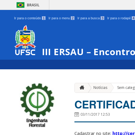
BRASIL
Ir para o conteúdo
1
Ir para o menu
2
Ir para a busca
3
Ir para o rodapé
4
III ERSAU – Encontr
Notícias
Sem categ
CERTIFICA
03/11/2017 12:53
Cadastrar no site:
http://cer