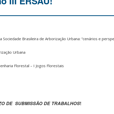
o III ERSAU!
da Sociedade Brasileira de Arborização Urbana: “cenários e persp
rização Urbana
nharia Florestal – I Jogos Florestais
O DE SUBMISSÃO DE TRABALHOS
!